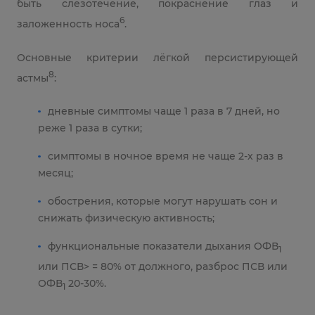
быть слезотечение, покраснение глаз и
6
заложенность носа
.
Основные критерии лёгкой персистирующей
8
астмы
:
дневные симптомы чаще 1 раза в 7 дней, но
реже 1 раза в сутки;
симптомы в ночное время не чаще 2-х раз в
месяц;
обострения, которые могут нарушать сон и
снижать физическую активность;
функциональные показатели дыхания ОФВ
1
или ПСВ> = 80% от должного, разброс ПСВ или
ОФВ
20-30%.
1