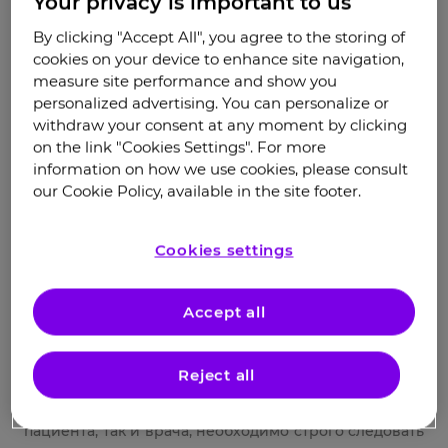
Your privacy is important to us
тяжёлая персистирующая астма.
By clicking "Accept All", you agree to the storing of
cookies on your device to enhance site navigation,
При интермиттирующей астме симптомы
measure site performance and show you
возникают редко (реже одного раза в неделю). Это
personalized advertising. You can personalize or
самый лёгкий вариант течения заболевания,
withdraw your consent at any moment by clicking
который обычно встречается у атопиков — людей,
on the link "Cookies Settings". For more
генетически предрасположенных к аллергическим
information on how we use cookies, please consult
2
реакциям
. Такие пациенты могут болеть
our Cookie Policy, available in the site footer.
атопическим дерматитом, ринитом или
конъюнктивитом. Интермиттирующее течение
Cookies settings
болезни возникает, как правило, при контакте с
каким-либо аллергеном (шерстью животных,
пыльцой растений, домашней пылью, плесенью и
Accept all
пр.) или при физической нагрузке. Но причины
появления астмы при любой степени тяжести могут
Reject all
быть разными. Однако, несмотря на название -
заболевание все равно требует внимание как
пациента, так и врача, необходимо строго следовать