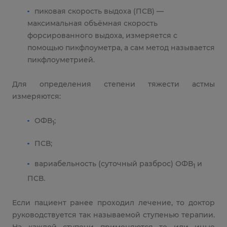
пиковая скорость выдоха (ПСВ) —
максимальная объёмная скорость
форсированного выдоха, измеряется с
помощью пикфлоуметра, а сам метод называется
пикфлоуметрией.
Для определения степени тяжести астмы
измеряются:
ОФВ
;
1
ПСВ;
вариабельность (суточный разброс) ОФВ
и
1
ПСВ.
Если пациент ранее проходил лечение, то доктор
руководствуется так называемой ступенью терапии.
На каждой ступени применяются те или иные