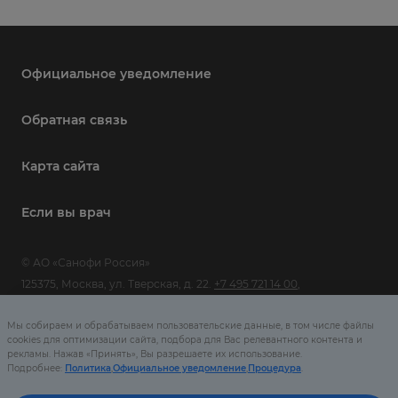
Официальное уведомление
Обратная связь
Карта сайта
Если вы врач
© АО «Санофи Россия»
125375, Москва, ул. Тверская, д. 22.
+7 495 721 14 00
,
www.sanofi.com
Мы собираем и обрабатываем пользовательские данные, в том числе файлы
MAT-RU-2503099-1.0-08/2025
cookies для оптимизации сайта, подбора для Вас релевантного контента и
рекламы. Нажав «Принять», Вы разрешаете их использование.
Подробнее:
Политика
,
Официальное уведомление
,
Процедура
.
Сайт предназначен только для посетителей из Российской
Федерации