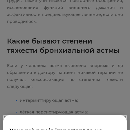
груди
. Также учитываются повторные обострения,
исследование функций внешнего дыхания и
эффективность предшествующее лечение, если оно
проводилось.
Какие бывают степени
тяжести бронхиальной астмы
Если у человека астма выявлена впервые и до
обращения к доктору пациент никакой терапии не
получал, классификация по степеням тяжести
следующая:
интермиттирующая астма;
лёгкая персистирующая астма;
персистирующая астма средней тяжести;