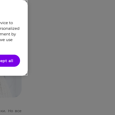
evice to
rsonalized
oment by
 we use
ept all
ки. Но все