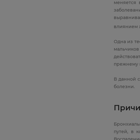
меняется 
заболеван
выравнивае
влиянием 
Одна из те
мальчико
действова
прежнему 
В данной 
болезни.
Причи
Бронхиаль
путей, в 
Воспалени