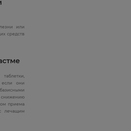
и
лезни или
их средств
астме
таблетки,
 если они
(базисными
 снижению
лом приема
 с лечащим