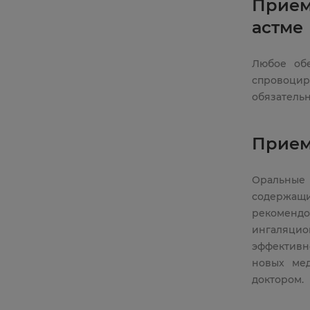
Прием
астме
Любое об
спровоцир
обязательн
Прием
Оральные
содержащ
рекомендо
ингаляци
эффективн
новых мед
доктором.