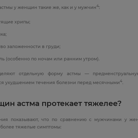
4
стмы у женщин такие же, как и у мужчин
:
тящие хрипы;
ка;
тво заложенности в груди;
ль (особенно по ночам или ранним утром).
деляют отдельную форму астмы — предменструальную
4
ся ухудшением течения болезни перед месячными
.
щин астма протекает тяжелее?
ния показывают, что по сравнению с мужчинами у ж
 более тяжелые симптомы: