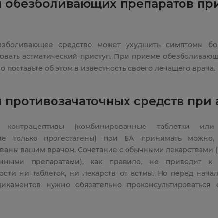
 обезболивающих препаратов пр
езболивающее средство может ухудшить симптомы бо
овать астматический приступ. При приеме обезболивающ
о поставьте об этом в известность своего лечащего врача.
 противозачаточных средств при 
 контрацептивы (комбинированные таблетки или 
ие только прогестагены) при БА принимать можно,
ваны вашим врачом. Сочетание с обычными лекарствами 
онными препаратами), как правило, не приводит к
ости ни таблеток, ни лекарств от астмы. Но перед нача
икаментов нужно обязательно проконсультироваться