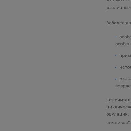
различных
Заболеван
особ
особен
прим
испо
ранн
возраст
Отличите
циклическ
овуляция
4
яичников