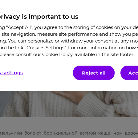
rivacy is important to us
ing "Accept All", you agree to the storing of cookies on your d
site navigation, measure site performance and show you pe
ing. You can personalize or withdraw your consent at any m
 on the link "Cookies Settings". For more information on how
please consult our Cookie Policy, available in the site footer.
 settings
Reject all
Acc
 мальчики болеют бронхиальной астмой чаще, чем девоч