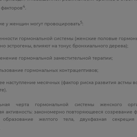
4
 факторов
.
5
ие у женщин могут провоцировать
:
енности гормональной системы (женские половые гормон
но эстрогены, влияют на тонус бронхиального дерева);
енение гормональной заместительной терапии;
льзование гормональных контрацептивов;
ее наступление месячных (фактор риска развития астмы в
е).
льная черта гормональной системы женского ор
ая активность: закономерно повторяющееся созревание ф
, образование желтого тела, двухфазная секреция
.