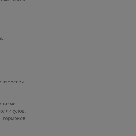
ы,
о взрослом
ганизма —
олликулов,
 гормонов