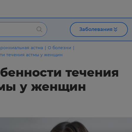
Заболевания
ронхиальная астма
О болезни
ти течения астмы у женщин
бенности течения
мы у женщин