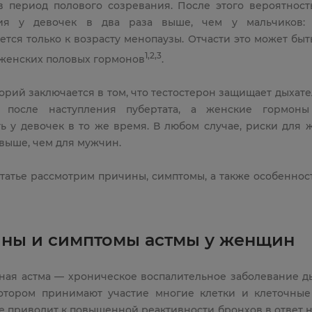
в период полового созревания. После этого вероятност
ия у девочек в два раза выше, чем у мальчиков: с
тся только к возрасту менопаузы. Отчасти это может быт
1,2,3
женских половых гормонов
.
орий заключается в том, что тестостерон защищает дыхат
в после наступления пубертата, а женские гормоны
ть у девочек в то же время. В любом случае, риски для 
выше, чем для мужчин.
статье рассмотрим причины, симптомы, а также особеннос
ны и симптомы астмы у женщин
ная астма — хроническое воспалительное заболевание д
котором принимают участие многие клетки и клеточные
е приводит к повышенной реактивности бронхов в ответ н