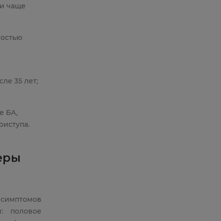
и чаще
ностью
ле 35 лет;
е БА,
риступа.
еры
 симптомов
: половое