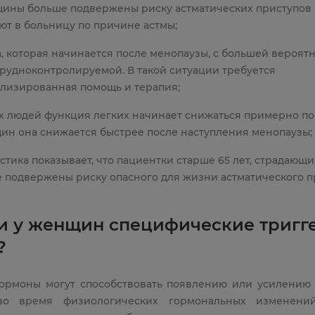
ины больше подвержены риску астматических приступов 
ют в больницу по причине астмы;
а, которая начинается после менопаузы, с большей вероят
трудноконтролируемой. В такой ситуации требуется
лизированная помощь и терапия;
ех людей функция легких начинает снижаться примерно пос
ин она снижается быстрее после наступления менопаузы;
стика показывает, что пациентки старше 65 лет, страдающи
 подвержены риску опасного для жизни астматического п
ли у женщин специфические тригг
?
ормоны могут способствовать появлению или усилению
во время физиологических гормональных изменений