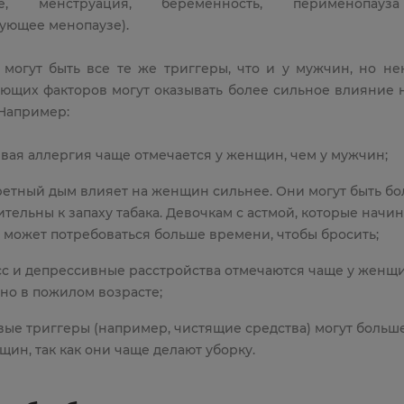
ие, менструация, беременность, перименопауз
ующее менопаузе).
могут быть все те же триггеры, что и у мужчин, но не
ющих факторов могут оказывать более сильное влияние 
 Например:
вая аллергия чаще отмечается у женщин, чем у мужчин;
ретный дым влияет на женщин сильнее. Они могут быть бо
ительны к запаху табака. Девочкам с астмой, которые начи
, может потребоваться больше времени, чтобы бросить;
сс и депрессивные расстройства отмечаются чаще у женщи
но в пожилом возрасте;
вые триггеры (например, чистящие средства) могут больш
щин, так как они чаще делают уборку.