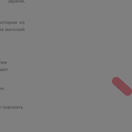
а (время,
которые из
на женский
лее
нают
н,
е повлиять