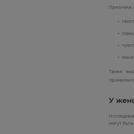
Признаки а
свис
одыш
чувс
каше
Также вы
проявляет
У жен
Исследова
могут быть