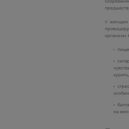
созреван
предшеств
У женщин 
провоциру
организм.
пище
сига
чувств
курить
стре
особен
быто
на жен