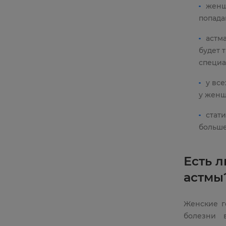
женщ
попада
астм
будет 
специа
у вс
у женщ
стати
больше
Есть 
астмы
Женские г
болезни 