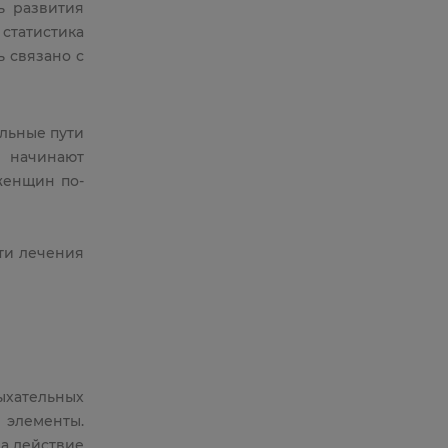
ь развития
татистика
ь связано с
ельные пути
 начинают
женщин по-
ти лечения
ыхательных
 элементы.
а действие