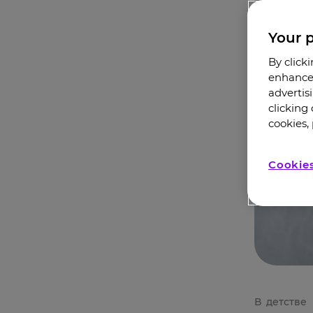
Your p
By click
enhance 
advertis
clicking
cookies, 
Cookies
В детстве