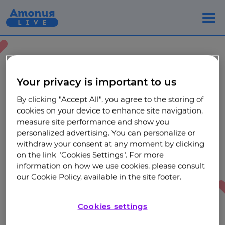
Главная
Атопический дерматит
Your privacy is important to us
Для детей и их родителей
Можно ли «перерасти» атопический дерматит?
By clicking "Accept All", you agree to the storing of
cookies on your device to enhance site navigation,
Можно ли «перерасти»
measure site performance and show you
personalized advertising. You can personalize or
атопический дерматит?
withdraw your consent at any moment by clicking
on the link "Cookies Settings". For more
18.12.2025
information on how we use cookies, please consult
our Cookie Policy, available in the site footer.
Cookies settings