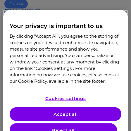
Статья
20.04.2025
15 минут
Your privacy is important to us
Контактные материалы
By clicking "Accept All", you agree to the storing of
cookies on your device to enhance site navigation,
measure site performance and show you
Официальный сайт:
Атопический
дерматит — Ассоциация «Путь к
personalized advertising. You can personalize or
здоровью»
withdraw your consent at any moment by clicking
on the link "Cookies Settings". For more
Узнать больше
information on how we use cookies, please consult
our Cookie Policy, available in the site footer.
Почта для связи:
oppsor@yandex.ru
Cookies settings
Связаться
Accept all
Контактная форма для
Reject all
обращений