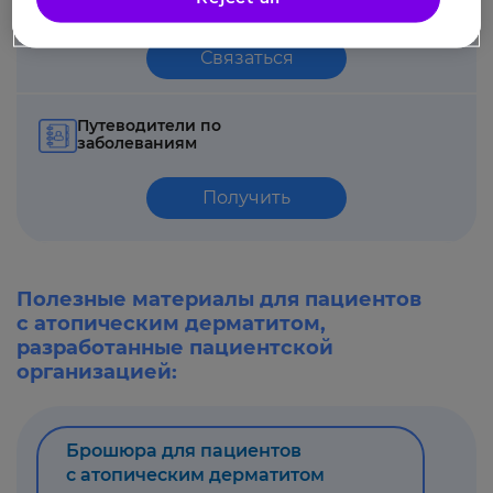
Связаться
Путеводители по
заболеваниям
Получить
Полезные материалы для пациентов
с атопическим дерматитом,
разработанные пациентской
организацией:
Брошюра для пациентов
с атопическим дерматитом