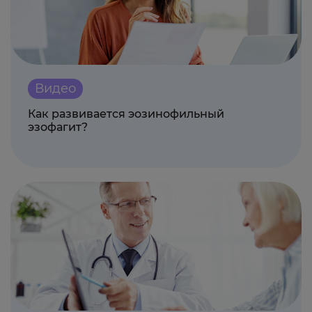
Видео
Как развивается эозинофильный
эзофагит?