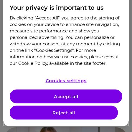
Your privacy is important to us
By clicking "Accept All", you agree to the storing of
cookies on your device to enhance site navigation,
measure site performance and show you
personalized advertising. You can personalize or
Эозинофильный эзофагит
withdraw your consent at any moment by clicking
on the link "Cookies Settings". For more
Дискомфорт в области пищевода и
information on how we use cookies, please consult
проблемы с проглатыванием пищи
our Cookie Policy, available in the site footer.
могут быть проявлением не только
гастрита и рефлюксной болезни, но и
последствием реакции иммунитета.
Cookies settings
Узнайте подробнее, почему
возникает эозинофильный
эзофагит, как он развивается
Accept all
и как взять заболевание под
контроль
Reject all