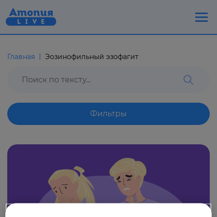
Главная
Эозинофильный эзофагит
Фильтры