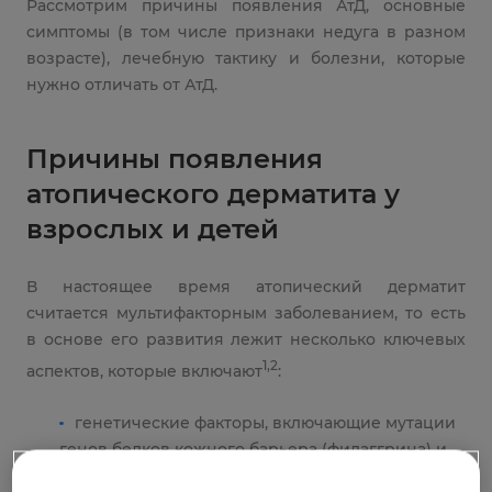
Рассмотрим причины появления АтД, основные
симптомы (в том числе признаки недуга в разном
возрасте), лечебную тактику и болезни, которые
нужно отличать от АтД.
Причины появления
атопического дерматита у
взрослых и детей
В настоящее время атопический дерматит
считается мультифакторным заболеванием, то есть
в основе его развития лежит несколько ключевых
1,2
аспектов, которые включают
:
генетические факторы, включающие мутации
генов белков кожного барьера (филаггрина) и
наследственную предрасположенность к