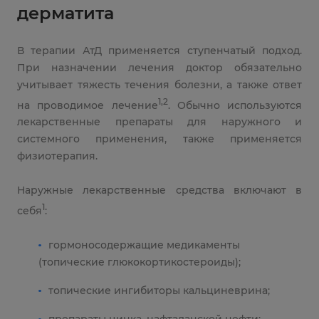
дерматита
В терапии АтД применяется ступенчатый подход.
При назначении лечения доктор обязательно
учитывает тяжесть течения болезни, а также ответ
1,2
на проводимое лечение
. Обычно используются
лекарственные препараты для наружного и
системного применения, также применяется
физиотерапия.
Наружные лекарственные средства включают в
1
себя
:
гормоносодержащие медикаменты
(топические глюкокортикостероиды);
топические ингибиторы кальциневрина;
препараты цинка, нафталанской нефти;