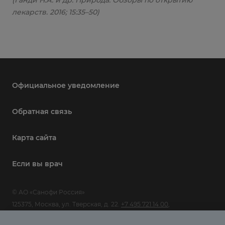
(Ганди Н.А. и др. Природа. Обзоры по открытию
лекарств. 2016; 15:35–50)
Официальное уведомление
Обратная связь
Карта сайта
Если вы врач
© АО «Санофи Россия»
125375, Москва, ул. Тверская, д. 22.
+7 495 721 14 00
,
www.sanofi.com