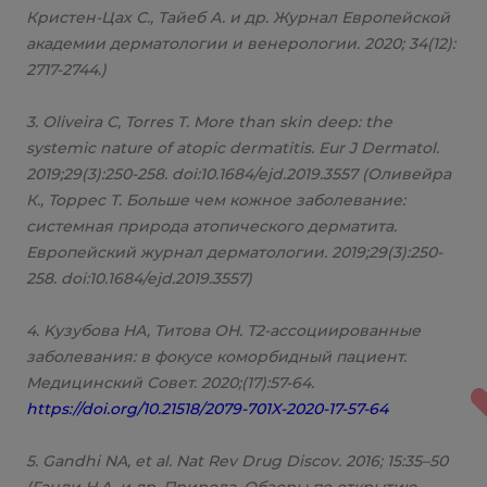
Кристен-Цах С., Тайеб А. и др. Журнал Европейской
академии дерматологии и венерологии. 2020; 34(12):
2717-2744.)
3. Oliveira C, Torres T. More than skin deep: the
systemic nature of atopic dermatitis. Eur J Dermatol.
2019;29(3):250-258. doi:10.1684/ejd.2019.3557 (Оливейра
К., Торрес Т. Больше чем кожное заболевание:
системная природа атопического дерматита.
Европейский журнал дерматологии. 2019;29(3):250-
258. doi:10.1684/ejd.2019.3557)
4. Kузубовa НА, Tитовa ОН. Т2-ассоциированные
заболевания: в фокусе коморбидный пациент.
Медицинский Совет. 2020;(17):57-64.
https://doi.org/10.21518/2079-701X-2020-17-57-64
5. Gandhi NA, et al. Nat Rev Drug Discov. 2016; 15:35–50