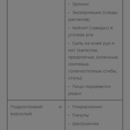
Эрозии
Экскориации (следы
расчесов)
Хейлит («заеды») в
уголках рта
Сыпь на коже рук и
ног (запястья,
предплечья, коленные,
локтевые,
голеностопные сгибы,
стопы)
Лицо поражается
редко
Подростковый и
Покраснения
взрослый
Папулы
Шелушение