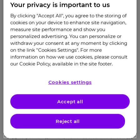
аллергическим заболеваниям;
Your privacy is important to us
особенности работы иммунной системы (так
By clicking "Accept All", you agree to the storing of
cookies on your device to enhance site navigation,
называемый Т2-опосредованный иммунный
measure site performance and show you
ответ).
personalized advertising. You can personalize or
withdraw your consent at any moment by clicking
Пациентов с АтД часто называют «атопиками»:
on the link "Cookies Settings". For more
атопия — это наследственная
information on how we use cookies, please consult
предрасположенность к аллергическим болезням,
our Cookie Policy, available in the site footer.
сопровождающаяся повышенной продукцией IgE.
Действительно, у пациентов с АтД нередко
Cookies settings
отмечаются другие аллергические заболевания
(бронхиальная астма, аллергический ринит,
пищевые аллергии), а также неаллергические
Accept all
патологии, поэтому в последнее время АтД
2-4
рассматривается как системное заболевание
.
Reject all
Например, риск развития аллергических
заболеваний дыхательной системы у пациентов с
АтД, по разным данным, может составлять от 30% до