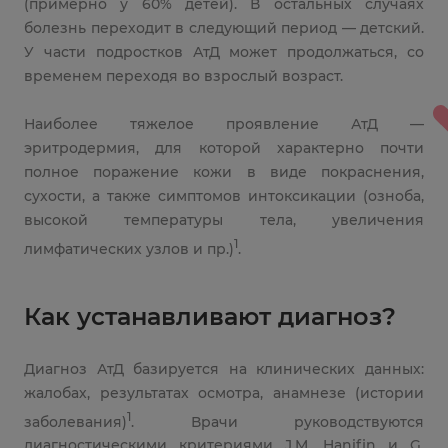
(примерно у 60% детей). В остальных случаях
болезнь переходит в следующий период — детский.
У части подростков АтД может продолжаться, со
временем переходя во взрослый возраст.
Наиболее тяжелое проявление АтД —
эритродермия, для которой характерно почти
полное поражение кожи в виде покраснения,
сухости, а также симптомов интоксикации (озноба,
высокой температуры тела, увеличения
1
лимфатических узлов и пр.)
.
Как устанавливают диагноз?
Диагноз АтД базируется на клинических данных:
жалобах, результатах осмотра, анамнезе (истории
1
заболевания)
. Врачи руководствуются
диагностическими критериями J.M. Hanifin и G.