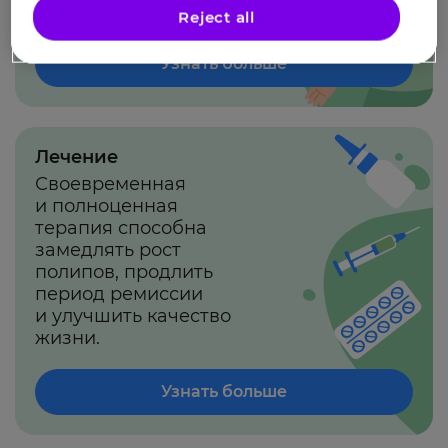
диагностируется?
Reject all
Узнать больше
Лечение
Своевременная
и полноценная
терапия способна
замедлять рост
полипов, продлить
период ремиссии
и улучшить качество
жизни.
Узнать больше