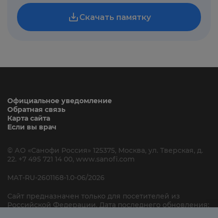
Официальное уведомление
Обратная связь
Карта сайта
Если вы врач
© АО «Санофи Россия» 125375,
Москва, ул. Тверская, д.
22. +7 495 721 14 00,
www.sanofi.com
MAT-RU-2601168-1.0-06/2026
Сайт предназначен только для посетителей
из
Российской Федерации. Дата последнего
обновления:
17.01.2022 «Все права защищены»