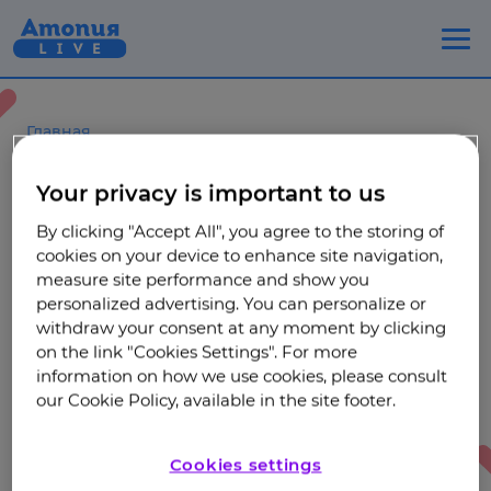
Главная
Бронхиальная астма
Лечение
Your privacy is important to us
Правила пользования ингалятором
By clicking "Accept All", you agree to the storing of
и распространенные ошибки — Часть 2
cookies on your device to enhance site navigation,
measure site performance and show you
Правила пользования
personalized advertising. You can personalize or
ингалятором
withdraw your consent at any moment by clicking
on the link "Cookies Settings". For more
и распространенные
information on how we use cookies, please consult
ошибки — Часть 2
our Cookie Policy, available in the site footer.
18.04.2026
Cookies settings