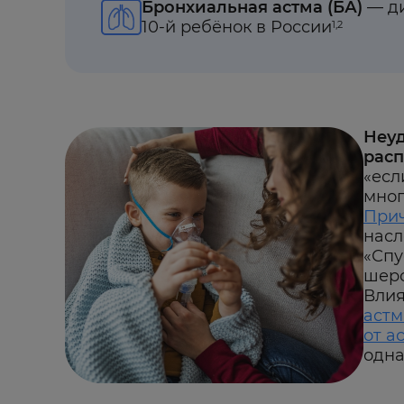
Бронхиальная астма (БА)
— ди
10-й ребёнок в России
1,2
Неуд
расп
«есл
мног
Прич
насл
«Спу
шерс
Влия
аст
от а
одна