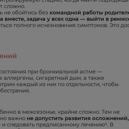
нтролируемую стадию, когда найти подходяще
т сложно.
ь не обойтись без
командной работы родителе
а вместе, задача у всех одна — выйти в ремис
ться полного исчезновения симптомов. Это до
рений
состояния при бронхиальной астме —
 аллергены, сигаретный дым, а также
отрим каждый из них по отдельности, чтобы
обострения.
бенно в межсезонье, крайне сложно. Тем не
нно важно
не допустить развития осложнений,
ю и следовать предписанному лечению
. В
6