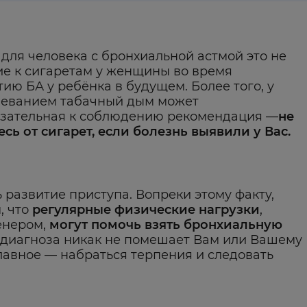
для человека с бронхиальной астмой это не
тие к сигаретам у женщины во время
ию БА у ребёнка в будущем. Более того, у
леванием табачный дым может
язательная к соблюдению рекомендация —
не
сь от сигарет, если болезнь выявили у Вас.
 развитие приступа. Вопреки этому факту,
, что
регулярные физические нагрузки
,
енером,
могут помочь взять бронхиальную
е диагноза никак не помешает Вам или Вашему
Главное — набраться терпения и следовать