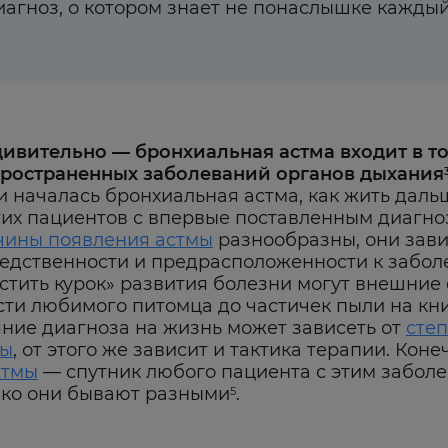
агноз, о котором знает не понаслышке каждый
ивительно — бронхиальная астма входит в т
ространенных заболеваний органов дыхания
и началась бронхиальная астма, как жить даль
их пациентов с впервые поставленным диагно
ины появления астмы
разнообразны, они зави
едственности и предрасположенности к забол
стить курок» развития болезни могут внешние
ти любимого питомца до частичек пыли на кн
ние диагноза на жизнь может зависеть от
сте
мы
, от этого же зависит и тактика терапии. Коне
стмы
— спутник любого пациента с этим забол
ко они бывают разными
.
5