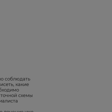
но соблюдать
исеть, какие
обходимо
 точной схемы
иалиста