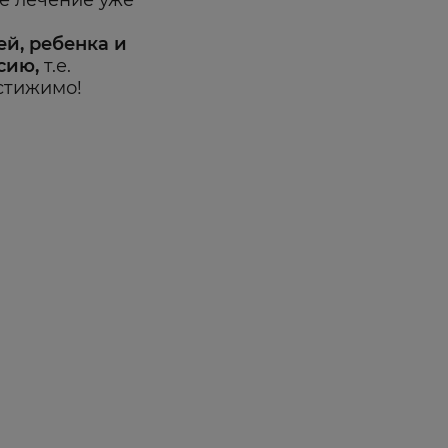
е лечение уже
й, ребенка и
сию,
т.е.
стижимо!