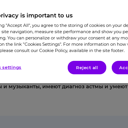
rivacy is important to us
ing "Accept All", you agree to the storing of cookies on your d
site navigation, measure site performance and show you pe
ing. You can personalize or withdraw your consent at any m
 on the link "Cookies Settings". For more information on how
ольшим успехам. Как пом
please consult our Cookie Policy, available in the site footer.
ся со страхом будущего?
 settings
Reject all
Acc
тмы в России крайне велика. Помочь органи
аболевания можно, если следовать рекоменд
ы и музыканты, имеют диагноз астмы и умеют 