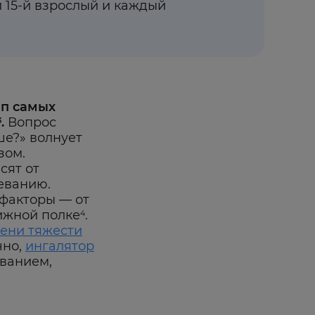
 15-й взрослый и каждый
оп самых
.
Вопрос
3
ше?» волнует
зом.
сят от
еванию.
 факторы — от
ижной полке
.
4
пени тяжести
чно,
ингалятор
еванием,