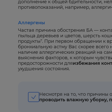
дополнение к общей бдительности, нел
противопоказаний, например, аллергич
Аллергены
Частая причина обострения БА — контак
пыльца деревьев и цветов, шерсть кош
продукты
. При первом обращении к в
7
бронхиальную астму Вас скорее всего 
наличие аллергических реакций на са
выяснения факторов, к которым чувств
предосторожности для
избежания конт
ухудшения состояния.
Несмотря на то, что причины
проводить влажную уборку, п