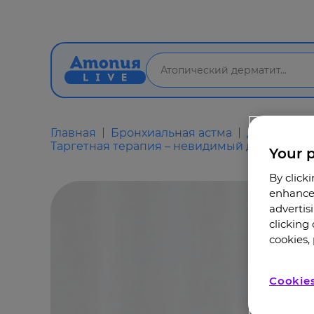
Главная
Бронхиальная астма
Для детей 
Таргетная терапия – невидимый друг для п
Your p
By click
enhance 
advertis
clicking
cookies, 
Cookies