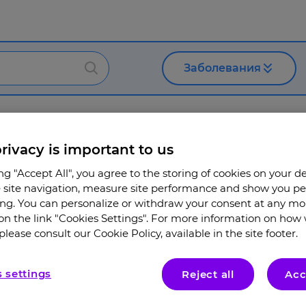
Заболевания
и их родителей
остоянного контроля бронхиальной астмы. Вопросы 
rivacy is important to us
ing "Accept All", you agree to the storing of cookies on your d
site navigation, measure site performance and show you pe
ing. You can personalize or withdraw your consent at any m
 on the link "Cookies Settings". For more information on how
please consult our Cookie Policy, available in the site footer.
 settings
Reject all
Acc