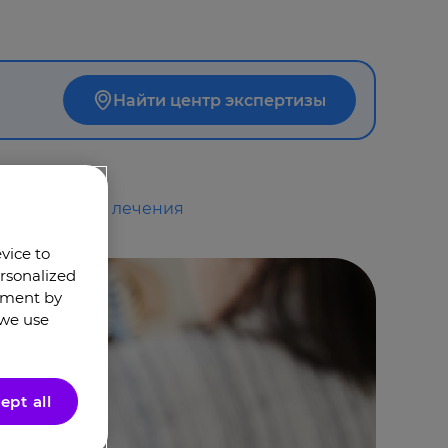
Найти центр экспертизы
длительности лечения
evice to
rsonalized
oment by
 we use
ept all